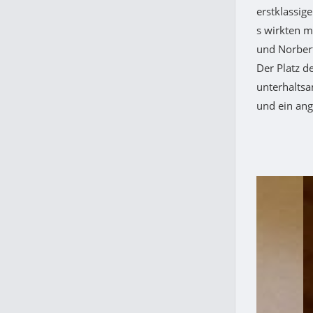
erstklassig
s wirkten m
und Norbert
Der Platz d
unterhaltsa
und ein an