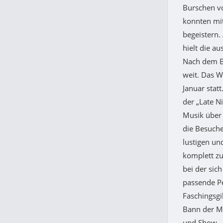
Burschen v
konnten mit
begeistern.
hielt die a
Nach dem B
weit. Das W
Januar stat
der „Late N
Musik über 
die Besuche
lustigen un
komplett zu
bei der sic
passende Pe
Faschingsgi
Bann der M
und Show.