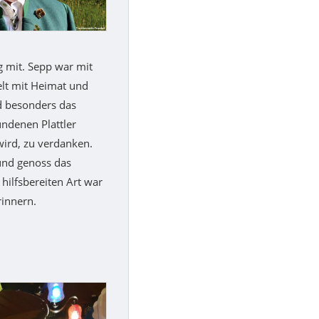
g mit. Sepp war mit
elt mit Heimat und
d besonders das
undenen Plattler
wird, zu verdanken.
 und genoss das
hilfsbereiten Art war
rinnern.