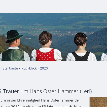
r:
Startseite
»
Rückblick
»
2020
9 Trauer um Hans Oster Hammer (Lerl)
n um unser Ehrenmitglied Hans Osterhammer der
mber 2019 im Alter von 83 Jahren verstarb. Hans