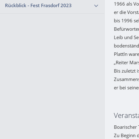
1966 als Vo
Rückblick - Fest Frasdorf 2023
er die Vors
bis 1996 se
Befürworter
Leib und Se
bodenständ
Plattln war
„Reiter Mar
Bis zuletzt
Zusammensei
er bei sein
Veranst
Boarischer 
Zu Beginn d