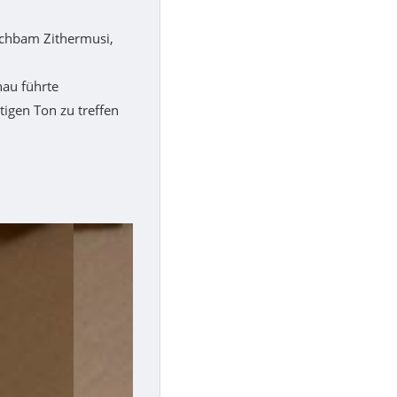
schbam Zithermusi,
hau führte
igen Ton zu treffen