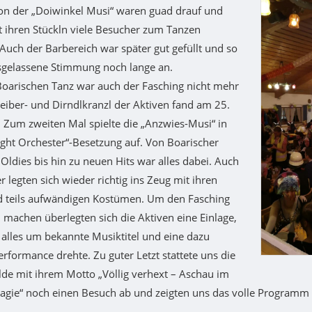
on der „Doiwinkel Musi“ waren guad drauf und
 ihren Stückln viele Besucher zum Tanzen
 Auch der Barbereich war später gut gefüllt und so
usgelassene Stimmung noch lange an.
oarischen Tanz war auch der Fasching nicht mehr
eiber- und Dirndlkranzl der Aktiven fand am 25.
t. Zum zweiten Mal spielte die „Anzwies-Musi“ in
ight Orchester“-Besetzung auf. Von Boarischer
Oldies bis hin zu neuen Hits war alles dabei. Auch
r legten sich wieder richtig ins Zeug mit ihren
d teils aufwändigen Kostümen. Um den Fasching
 machen überlegten sich die Aktiven eine Einlage,
h alles um bekannte Musiktitel und eine dazu
rformance drehte. Zu guter Letzt stattete uns die
lde mit ihrem Motto „Völlig verhext – Aschau im
agie“ noch einen Besuch ab und zeigten uns das volle Programm