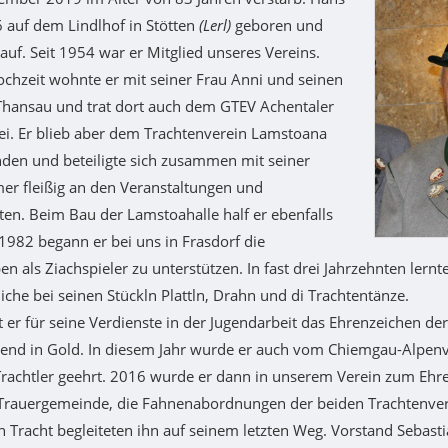
 auf dem Lindlhof in Stötten
(Lerl)
geboren und
auf. Seit 1954 war er Mitglied unseres Vereins.
chzeit wohnte er mit seiner Frau Anni und seinen
Thansau und trat dort auch dem GTEV Achentaler
ei. Er blieb aber dem Trachtenverein Lamstoana
den und beteiligte sich zusammen mit seiner
er fleißig an den Veranstaltungen und
ten. Beim Bau der Lamstoahalle half er ebenfalls
. 1982 begann er bei uns in Frasdorf die
en als Ziachspieler zu unterstützen. In fast drei Jahrzehnten lern
iche bei seinen Stückln Plattln, Drahn und di Trachtentänze.
t er für seine Verdienste in der Jugendarbeit das Ehrenzeichen de
end in Gold. In diesem Jahr wurde er auch vom Chiemgau-Alpenv
 Trachtler geehrt. 2016 wurde er dann in unserem Verein zum Ehr
 Trauergemeinde, die Fahnenabordnungen der beiden Trachtenver
in Tracht begleiteten ihn auf seinem letzten Weg. Vorstand Sebast