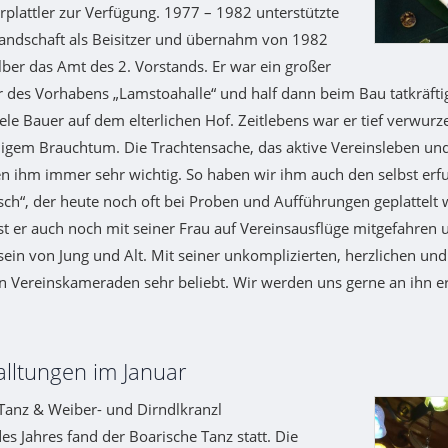
rplattler zur Verfügung. 1977 – 1982 unterstützte
tandschaft als Beisitzer und übernahm von 1982
lber das Amt des 2. Vorstands. Er war ein großer
 des Vorhabens „Lamstoahalle“ und half dann beim Bau tatkräfti
ele Bauer auf dem elterlichen Hof. Zeitlebens war er tief verwurz
igem Brauchtum. Die Trachtensache, das aktive Vereinsleben un
en ihm immer sehr wichtig. So haben wir ihm auch den selbst erf
sch“, der heute noch oft bei Proben und Aufführungen geplattelt 
 ist er auch noch mit seiner Frau auf Vereinsausflüge mitgefahren
n von Jung und Alt. Mit seiner unkomplizierten, herzlichen und 
en Vereinskameraden sehr beliebt. Wir werden uns gerne an ihn e
alltungen im Januar
Tanz & Weiber- und Dirndlkranzl
es Jahres fand der Boarische Tanz statt. Die